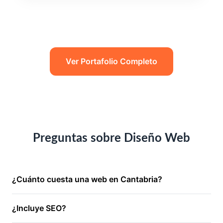
Ver Portafolio Completo
Preguntas sobre Diseño Web
¿Cuánto cuesta una web en Cantabria?
Depende de la agencia. Nosotros ofrecemos webs
¿Incluye SEO?
profesionales desde 690€ (pago único), muy por