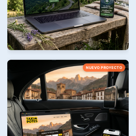
El Picón Camping Park
NUEVO PROYECTO
Área de Autocaravanas & Camping · Liébana
Ver web