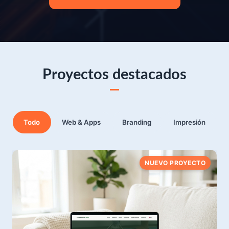
duda:
Web
Apps
Software
Automatizaciones
IA
Diseño
Proyectos destacados
Todo
Web & Apps
Branding
Impresión
NUEVO PROYECTO