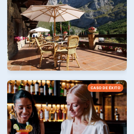
Ver web
Hotel Rebeco
CASO DE ÉXITO
+62 % reservas directas · Fuente Dé
Ver web