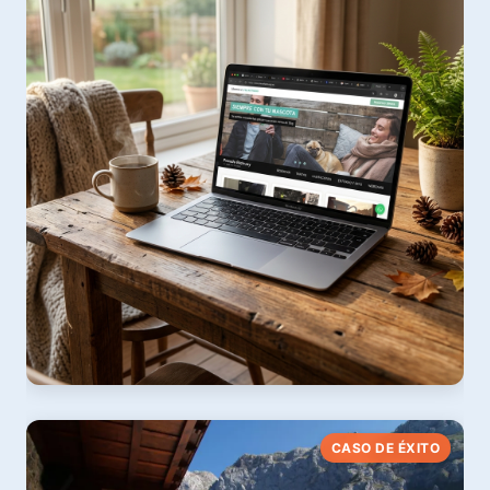
Ver web
Posada Bistruey
CASO DE ÉXITO
Hotel Rural Pet Friendly