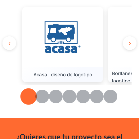
‹
›
Borllanes B
Acasa · diseño de logotipo
logotipo
¿Quieres que tu proyecto sea el