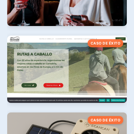
WiMenu
CASO DE ÉXITO
×4 leads semanales
Ver caso
Aravalle Centro Ecuestre
CASO DE ÉXITO
+120 % tráfico orgánico