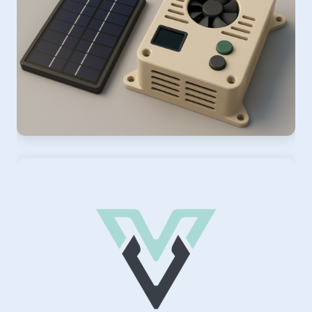
Ver web
ScanCan
×2 pedidos semanales
Ver caso