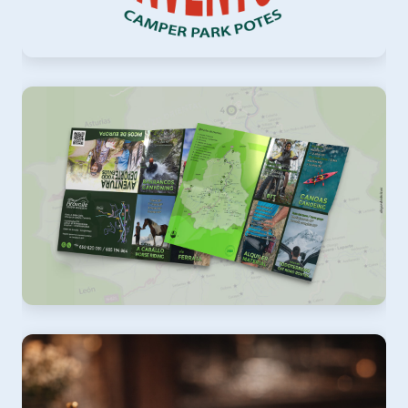
VanVenture
Imagen corporativa
Aravalle
Folleto polidíptico, diseño e impresión