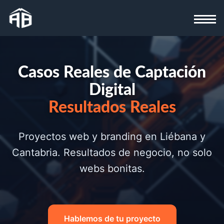
Casos Reales de Captación
Digital
Resultados Reales
Proyectos web y branding en Liébana y
Cantabria. Resultados de negocio, no solo
webs bonitas.
¡Hola! Soy Alejandro. 👋 ¿Qué necesitas?
Hablemos de tu proyecto
Selecciona uno de los temas o escríbeme tu