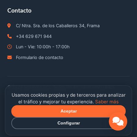
Contacto
C/ Ntra. Sra. de los Caballeros 34, Frama
+34 629 671 944
Lun - Vie: 10:00h - 17:00h
Formulario de contacto
©
2026
Alejandro Briz. Todos los derechos reservados.
Última actualización: 8/8/2026
Usamos cookies propias y de terceros para analizar
el tráfico y mejorar tu experiencia.
Saber más
Aviso legal
Privacidad
Cookies
Términos de contratación
Aceptar
Configurar