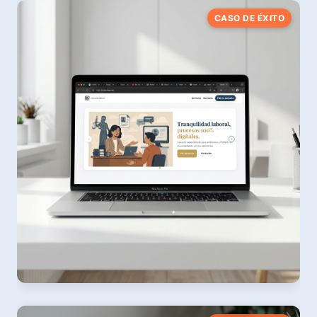
Taxi Fuente Dé
CASO DE ÉXITO
Diseño Web & SEO Local · Picos de Europa
Ver web
RobertoGS