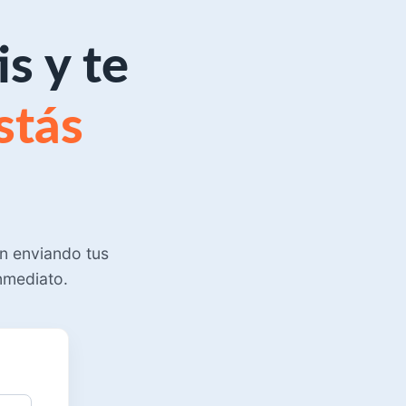
s y te
stás
án enviando tus
inmediato.