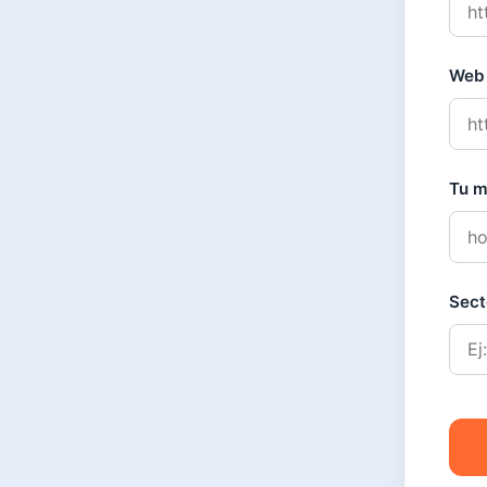
Web 
Tu m
Sect