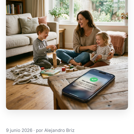
¡Hola! Soy Alejandro. 👋 ¿Qué necesitas? Selecciona 
Web
App/PWA
Aplicaciones
Automatizaciones
IA
9 junio 2026
· por
Alejandro Briz