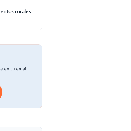
entos rurales
te en tu email