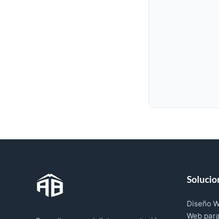
Solucio
Diseño W
Web para