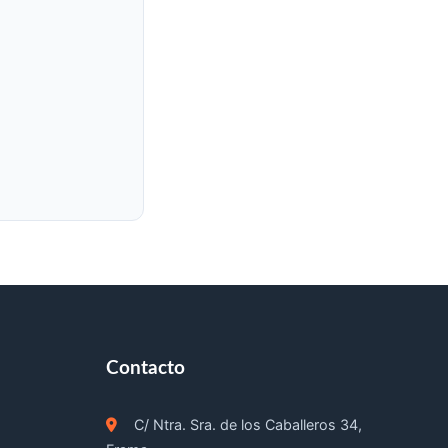
¡Hola! Soy Alejandro. 👋 ¿Qué
necesitas? Selecciona uno de
los temas o escríbeme tu duda:
Contacto
Web
App/PWA
Aplicaciones
Automatizaciones
C/ Ntra. Sra. de los Caballeros 34,