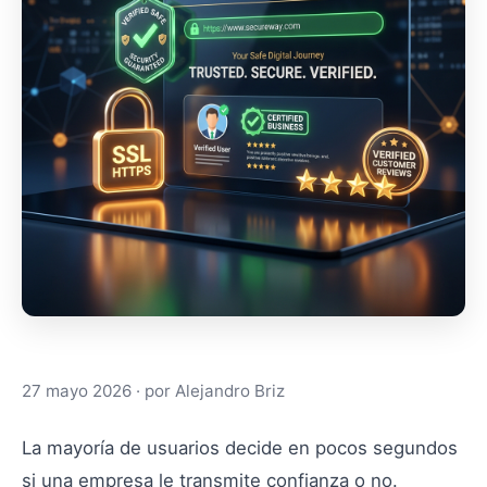
¡Hola! Soy Alejandro. 👋 ¿Qué necesitas? Selecciona 
Web
App/PWA
Aplicaciones
Automatizaciones
IA
27 mayo 2026
· por
Alejandro Briz
La mayoría de usuarios decide en pocos segundos
si una empresa le transmite confianza o no.